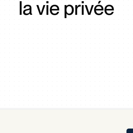
la vie privée
Tra
APP
Certificates of Excellence
Proactive Performance Management
IPC 
KPG
SM
Performance Upgrading
PRIME
Scroll down